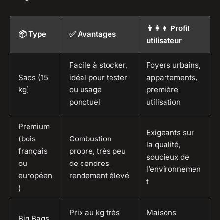
👨‍👩‍👧 Profil
📦 Type
✅ Avantages
utilisateur
Facile à stocker,
Foyers urbains,
Sacs (15
idéal pour tester
appartements,
kg)
ou usage
première
ponctuel
utilisation
Premium
Exigeants sur
(bois
Combustion
la qualité,
français
propre, très peu
soucieux de
ou
de cendres,
l’environnemen
européen
rendement élevé
t
)
Prix au kg très
Maisons
Big Bags