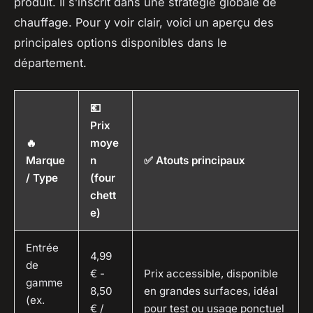
produit. Il s’inscrit dans une stratégie globale de
chauffage. Pour y voir clair, voici un aperçu des
principales options disponibles dans le
département.
💶
Prix
🔥
moye
Marque
n
✅ Atouts principaux
/ Type
(four
chett
e)
Entrée
4,99
de
€ -
Prix accessible, disponible
gamme
8,50
en grandes surfaces, idéal
(ex.
€ /
pour test ou usage ponctuel