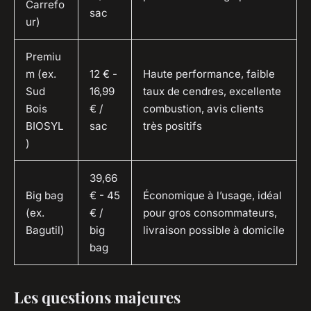
Carrefo
sac
ur)
Premiu
m (ex.
12 € -
Haute performance, faible
Sud
16,99
taux de cendres, excellente
Bois
€ /
combustion, avis clients
BIOSYL
sac
très positifs
)
39,66
Big bag
€ - 45
Économique à l’usage, idéal
(ex.
€ /
pour gros consommateurs,
Bagutil)
big
livraison possible à domicile
bag
Les questions majeures